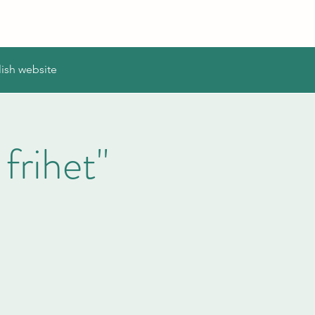
ish website
 frihet"