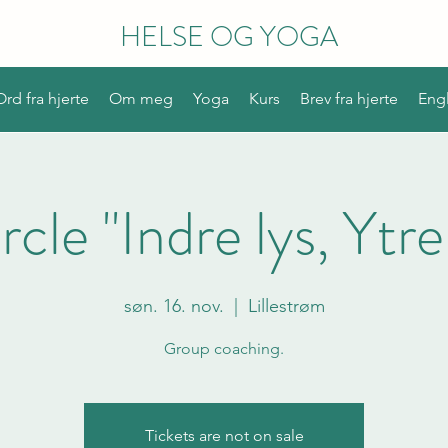
HELSE OG YOGA
Ord fra hjerte
Om meg
Yoga
Kurs
Brev fra hjerte
Engl
rcle "Indre lys, Ytre
søn. 16. nov.
  |  
Lillestrøm
Group coaching.
Tickets are not on sale