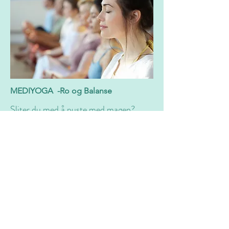
MEDIYOGA -Ro og Balanse
Sliter du med å puste med magen?
Kjenner du ofte på uro, angst eller
spenninger i kroppen?
Har du smerter i korsrygg eller nakke,
eller kanskje hyppig hodepine?
Medieyoga er en rolig og terapeutisk
yogaform som kombinerer pust, enkle
bevegelser, avspenning og meditasjon.
Gjennom myke øvelser får du hjelp til å:
✨ komme i kontakt med kroppen din