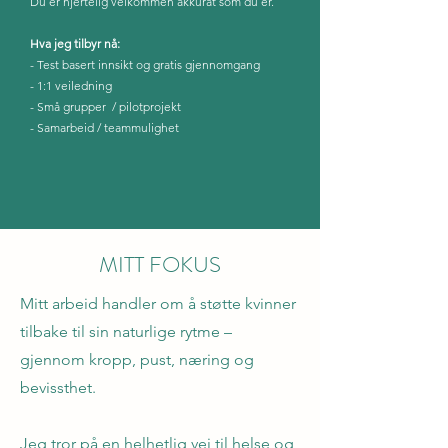
Du er hjertelig velkommen akkurat som du er.
Hva jeg tilbyr nå:
- Test basert innsikt og gratis gjennomgang
- 1:1 veiledning
- Små grupper / pilotprojekt
- Samarbeid / teammulighet
MITT FOKUS
Mitt arbeid handler om å støtte kvinner
tilbake til sin naturlige rytme –
gjennom kropp, pust, næring og
bevissthet.
Jeg tror på en helhetlig vei til helse og