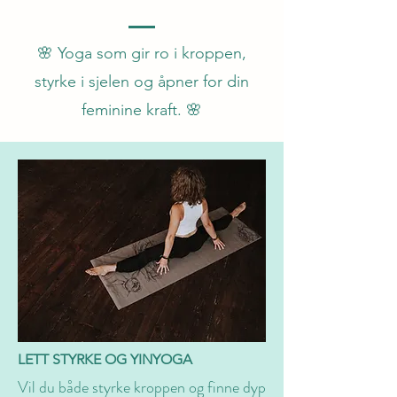
🌸 Yoga som gir ro i kroppen,
styrke i sjelen og åpner for din
feminine kraft. 🌸
LETT STYRKE OG YINYOGA
Vil du både styrke kroppen og finne dyp