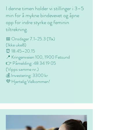
I denne timen holder vi stillinger i 3–5
min for å mykne bindevevet og åpne
opp for indre styrke og feminin
tiltrekning.
📅 Onsdager 7.1-25.3 (11x)
(Ikke uke8)
⏰ 18.45–20.15
📍 Kringenveien 100, 1900 Fetsund
👉 Påmelding:
48 34 19 05
(Vipps samme nr.)
💰 Investering: 3300 kr
💜 Hjertelig Velkommen!