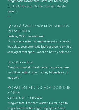
“Jeg trodde aksept bare var et ord. Nå har jeg
kjent det i kroppen. Det har vært den største
gaven.”
—
🌙 OM Å ÅPNE FOR KJÆRLIGHET OG
RELASJONER
Kristine, 45 år – kursdeltaker
“Forholdene mine har endret seg etter arbeidet
med deg. Jeg setter tydeligere grenser, samtidig
som jeg er mer åpen. Det er en helt ny balanse.”
Nina, 50 år – retreat
“Jeg kom med et lukket hjerte. Jeg reiste hjem
med tårer, letthet og en helt ny forbindelse til
meg selv.”
🌱 OM LIVSRETNING, MOT OG INDRE
STYRKE
Camilla, 47 år – 1:1-prosess
“Jeg sto fast i livet da vi startet. Nå tør jeg å ta
valg jeg aldri før har våget. Jeg kjenner meg