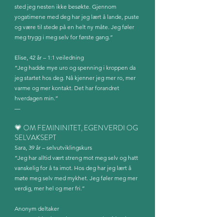
sted jeg nesten ikke besøkte. Gjennom
yogatimene med deg har jeg lært å lande, puste
og være til stede på en helt ny måte. Jeg føler
meg trygg i meg selv for første gang.”
Elise, 42 år – 1:1 veiledning
“Jeg hadde mye uro og spenning i kroppen da
jeg startet hos deg. Nå kjenner jeg mer ro, mer
varme og mer kontakt. Det har forandret
hverdagen min.”
—
💗 OM FEMININITET, EGENVERDI OG
SELVAKSEPT
Sara, 39 år – selvutviklingskurs
“Jeg har alltid vært streng mot meg selv og hatt
vanskelig for å ta imot. Hos deg har jeg lært å
møte meg selv med mykhet. Jeg føler meg mer
verdig, mer hel og mer fri.”
Anonym deltaker