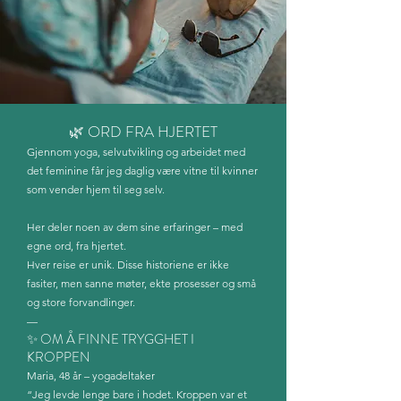
🌿 ORD FRA HJERTET
Gjennom yoga, selvutvikling og arbeidet med
det feminine får jeg daglig være vitne til kvinner
som vender hjem til seg selv.
Her deler noen av dem sine erfaringer – med
egne ord, fra hjertet.
Hver reise er unik. Disse historiene er ikke
fasiter, men sanne møter, ekte prosesser og små
og store forvandlinger.
—
✨ OM Å FINNE TRYGGHET I
KROPPEN
Maria, 48 år – yogadeltaker
“Jeg levde lenge bare i hodet. Kroppen var et