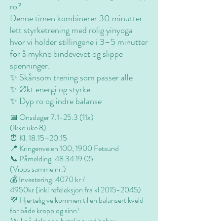
ro?
Denne timen kombinerer 30 minutter
lett styrketrening med rolig yinyoga
hvor vi holder stillingene i 3–5 minutter
for å mykne bindevevet og slippe
spenninger.
✨ Skånsom trening som passer alle
✨ Økt energi og styrke
✨ Dyp ro og indre balanse
📅 Onsdager 7.1-25.3 (11x)
(Ikke uke 8)
⏰ Kl. 18.15–20.15
📍 Kringenveien 100, 1900 Fetsund
📞 Påmelding: 48 34 19 05
(Vipps samme nr.)
💰 Investering: 4070 kr /
4950kr (inkl refeleksjon fra kl 2015-2045)
💜 Hjertelig velkommen til en balansert kveld
for både kropp og sinn!
Mulig å dele opp betaling ved behov.