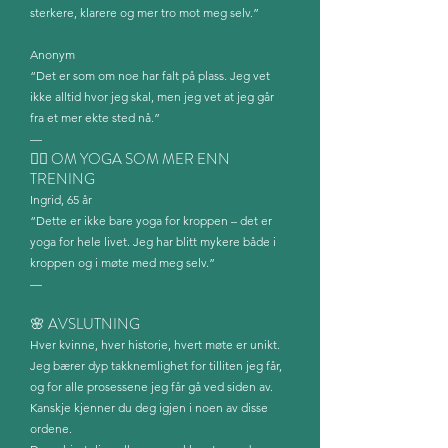
sterkere, klarere og mer tro mot meg selv.”
Anonym
“Det er som om noe har falt på plass. Jeg vet
ikke alltid hvor jeg skal, men jeg vet at jeg går
fra et mer ekte sted nå.”
—
🧘‍♀️ OM YOGA SOM MER ENN
TRENING
Ingrid, 65 år
“Dette er ikke bare yoga for kroppen – det er
yoga for hele livet. Jeg har blitt mykere både i
kroppen og i møte med meg selv.”
—
🌸 AVSLUTNING
Hver kvinne, hver historie, hvert møte er unikt.
Jeg bærer dyp takknemlighet for tilliten jeg får,
og for alle prosessene jeg får gå ved siden av.
Kanskje kjenner du deg igjen i noen av disse
ordene.